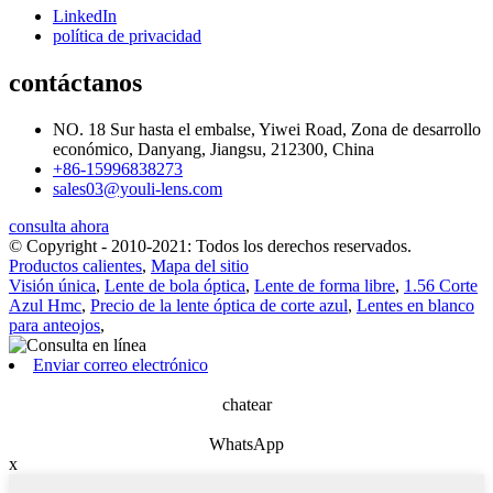
LinkedIn
política de privacidad
contáctanos
NO. 18 Sur hasta el embalse, Yiwei Road, Zona de desarrollo
económico, Danyang, Jiangsu, 212300, China
+86-15996838273
sales03@youli-lens.com
consulta ahora
© Copyright - 2010-2021: Todos los derechos reservados.
Productos calientes
,
Mapa del sitio
Visión única
,
Lente de bola óptica
,
Lente de forma libre
,
1.56 Corte
Azul Hmc
,
Precio de la lente óptica de corte azul
,
Lentes en blanco
para anteojos
,
Enviar correo electrónico
chatear
WhatsApp
x