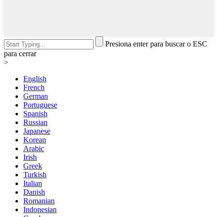
Presiona enter para buscar o ESC
para cerrar
>
English
French
German
Portuguese
Spanish
Russian
Japanese
Korean
Arabic
Irish
Greek
Turkish
Italian
Danish
Romanian
Indonesian