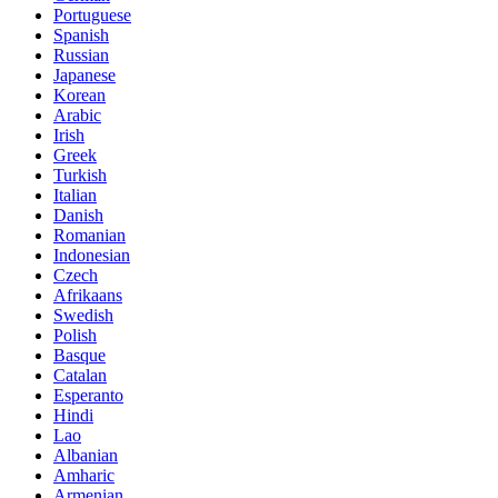
Portuguese
Spanish
Russian
Japanese
Korean
Arabic
Irish
Greek
Turkish
Italian
Danish
Romanian
Indonesian
Czech
Afrikaans
Swedish
Polish
Basque
Catalan
Esperanto
Hindi
Lao
Albanian
Amharic
Armenian