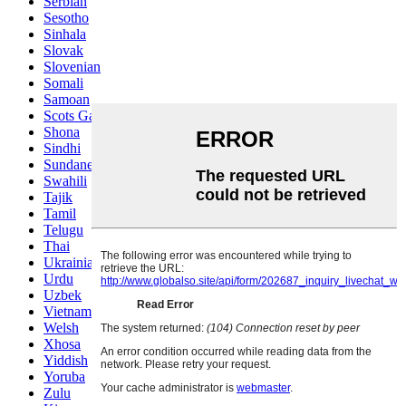
Serbian
Sesotho
Sinhala
Slovak
Slovenian
Somali
Samoan
Scots Gaelic
Shona
Sindhi
Sundanese
Swahili
Tajik
Tamil
Telugu
Thai
Ukrainian
Urdu
Uzbek
Vietnamese
Welsh
Xhosa
Yiddish
Yoruba
Zulu