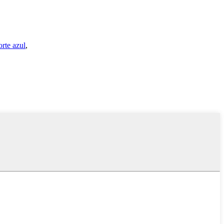
orte azul
,