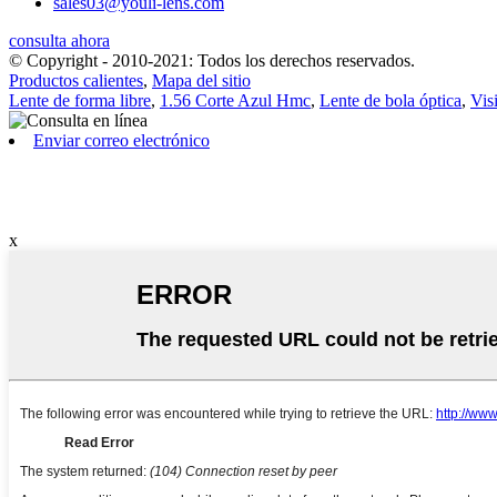
sales03@youli-lens.com
consulta ahora
© Copyright - 2010-2021: Todos los derechos reservados.
Productos calientes
,
Mapa del sitio
Lente de forma libre
,
1.56 Corte Azul Hmc
,
Lente de bola óptica
,
Vis
Enviar correo electrónico
x